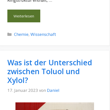
Ringstruktur enthält, …
Weiterlesen
Kategorien
Chemie
,
Wissenschaft
Was ist der Unterschied
zwischen Toluol und
Xylol?
17. Januar 2023
von
Daniel