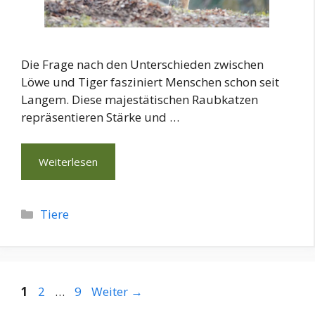
Die Frage nach den Unterschieden zwischen
Löwe und Tiger fasziniert Menschen schon seit
Langem. Diese majestätischen Raubkatzen
repräsentieren Stärke und …
Weiterlesen
Kategorien
Tiere
Seite
Seite
Seite
1
2
…
9
Weiter
→