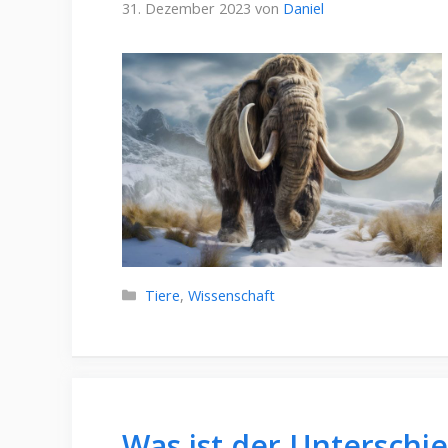
31. Dezember 2023
von
Daniel
Kategorien
Tiere
,
Wissenschaft
Was ist der Unterschi