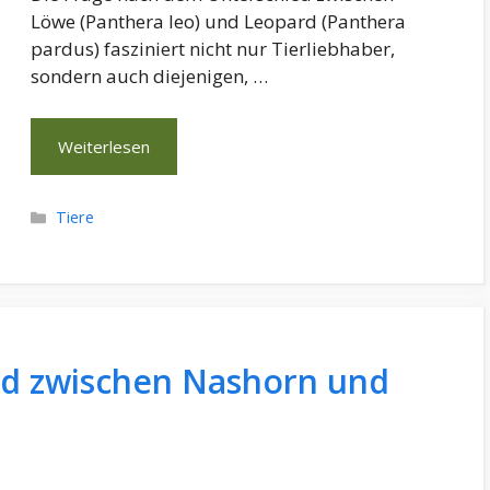
Löwe (Panthera leo) und Leopard (Panthera
pardus) fasziniert nicht nur Tierliebhaber,
sondern auch diejenigen, …
Weiterlesen
Kategorien
Tiere
ed zwischen Nashorn und