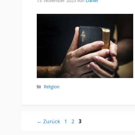
13. November 2023
von
Daniel
Kategorien
Religion
Seite
Seite
Seite
←
Zurück
1
2
3