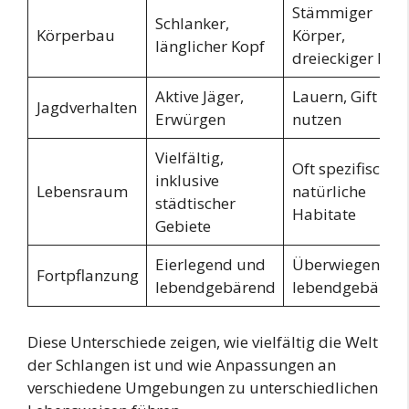
Stämmiger
Schlanker,
Körperbau
Körper,
länglicher Kopf
dreieckiger Kop
Aktive Jäger,
Lauern, Gift
Jagdverhalten
Erwürgen
nutzen
Vielfältig,
Oft spezifische,
inklusive
Lebensraum
natürliche
städtischer
Habitate
Gebiete
Eierlegend und
Überwiegend
Fortpflanzung
lebendgebärend
lebendgebären
Diese Unterschiede zeigen, wie vielfältig die Welt
der Schlangen ist und wie Anpassungen an
verschiedene Umgebungen zu unterschiedlichen