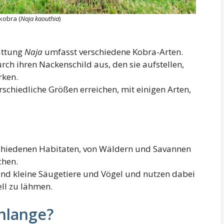
obra (
Naja kaouthia
)
attung
Naja
umfasst verschiedene Kobra-Arten.
urch ihren Nackenschild aus, den sie aufstellen,
rken.
erschiedliche Größen erreichen, mit einigen Arten,
rschiedenen Habitaten, von Wäldern und Savannen
chen.
gend kleine Säugetiere und Vögel und nutzen dabei
ell zu lähmen.
chlange?