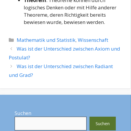
Theorem
: Theoreme können durch
logisches Denken oder mit Hilfe anderer
Theoreme, deren Richtigkeit bereits
bewiesen wurde, bewiesen werden.
Kategorien
Mathematik und Statistik
,
Wissenschaft
Was ist der Unterschied zwischen Axiom und
Postulat?
Was ist der Unterschied zwischen Radiant
und Grad?
Suchen
Suchen