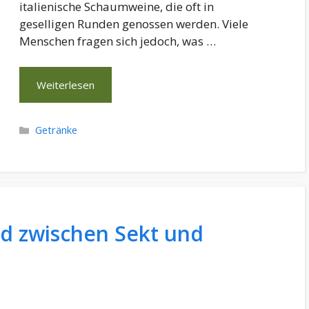
italienische Schaumweine, die oft in
geselligen Runden genossen werden. Viele
Menschen fragen sich jedoch, was …
Weiterlesen
Kategorien
Getränke
ed zwischen Sekt und