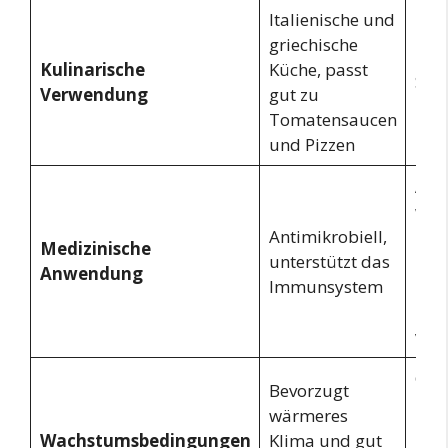
Italienische und
Fra
griechische
Küch
Kulinarische
Küche, passt
Sup
Verwendung
gut zu
Ein
Tomatensaucen
Flei
und Pizzen
Anti
wird
Antimikrobiell,
Hus
Medizinische
unterstützt das
und
Anwendung
Immunsystem
Lin
Hal
ver
Gede
Bevorzugt
küh
wärmeres
Bed
Wachstumsbedingungen
Klima und gut