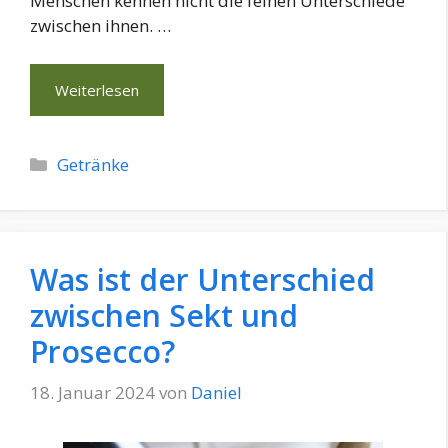
Menschen kennen nicht die feinen Unterschiede
zwischen ihnen. …
Weiterlesen
Kategorien
Getränke
Was ist der Unterschied
zwischen Sekt und
Prosecco?
18. Januar 2024
von
Daniel