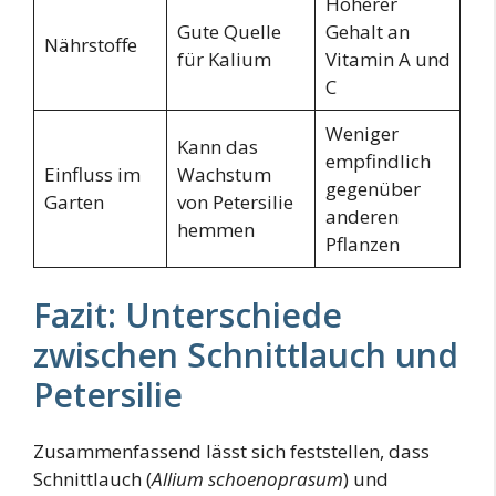
Höherer
Gute Quelle
Gehalt an
Nährstoffe
für Kalium
Vitamin A und
C
Weniger
Kann das
empfindlich
Einfluss im
Wachstum
gegenüber
Garten
von Petersilie
anderen
hemmen
Pflanzen
Fazit: Unterschiede
zwischen Schnittlauch und
Petersilie
Zusammenfassend lässt sich feststellen, dass
Schnittlauch (
Allium schoenoprasum
) und