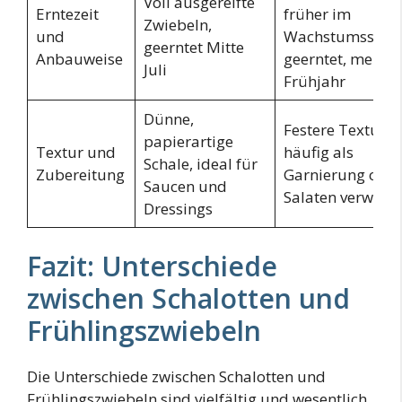
Voll ausgereifte
Erntezeit
früher im
Zwiebeln,
und
Wachstumsstad
geerntet Mitte
Anbauweise
geerntet, meist 
Juli
Frühjahr
Dünne,
Festere Textur,
papierartige
Textur und
häufig als
Schale, ideal für
Zubereitung
Garnierung oder
Saucen und
Salaten verwend
Dressings
Fazit: Unterschiede
zwischen Schalotten und
Frühlingszwiebeln
Die Unterschiede zwischen Schalotten und
Frühlingszwiebeln sind vielfältig und wesentlich