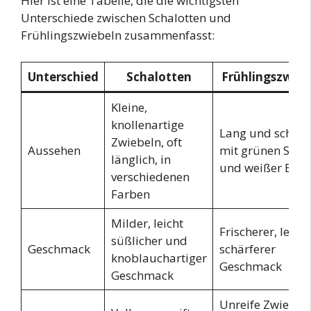
Hier ist eine Tabelle, die die wichtigsten
Unterschiede zwischen Schalotten und
Frühlingszwiebeln zusammenfasst:
Unterschied
Schalotten
Frühlingszwieb
Kleine,
knollenartige
Lang und schlan
Zwiebeln, oft
Aussehen
mit grünen Spit
länglich, in
und weißer Basi
verschiedenen
Farben
Milder, leicht
Frischerer, leicht
süßlicher und
Geschmack
schärferer
knoblauchartiger
Geschmack
Geschmack
Unreife Zwiebeln