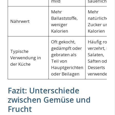
mild
säuerlich
Mehr
Mehr
Ballaststoffe,
natürlicher
Nährwert
weniger
Zucker und
Kalorien
Kalorien
Oft gekocht,
Häufig roh
gedämpft oder
verzehrt, in
Typische
gebraten als
Salaten,
Verwendung in
Teil von
Säften oder
der Küche
Hauptgerichten
Desserts
oder Beilagen
verwendet
Fazit: Unterschiede
zwischen Gemüse und
Frucht