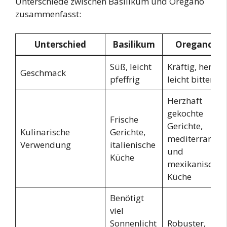
Unterschiede zwischen Basilikum und Oregano
zusammenfasst:
Unterschied
Basilikum
Oregano
Süß, leicht
Kräftig, herb,
Geschmack
pfeffrig
leicht bitter
Herzhaft
gekochte
Frische
Gerichte,
Kulinarische
Gerichte,
mediterrane
Verwendung
italienische
und
Küche
mexikanische
Küche
Benötigt
viel
Sonnenlicht
Robuster,