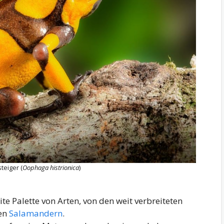
teiger (
Oophaga histrionica
)
te Palette von Arten, von den weit verbreiteten
len
Salamandern
.