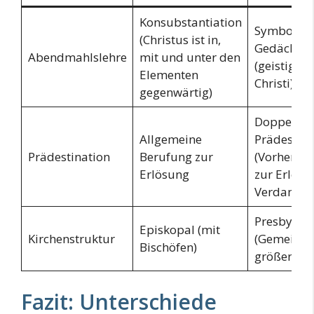
Konsubstantiation
Symbolisc
(Christus ist in,
Gedächtni
Abendmahlslehre
mit und unter den
(geistige 
Elementen
Christi)
gegenwärtig)
Doppelte
Allgemeine
Prädestina
Prädestination
Berufung zur
(Vorherbe
Erlösung
zur Erlösu
Verdammn
Presbyteri
Episkopal (mit
Kirchenstruktur
(Gemeinde
Bischöfen)
größere Ro
Fazit: Unterschiede