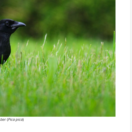
ster (
Pica pica
)