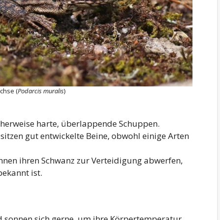
chse (
Podarcis muralis
)
cherweise harte, überlappende Schuppen.
esitzen gut entwickelte Beine, obwohl einige Arten
önnen ihren Schwanz zur Verteidigung abwerfen,
ekannt ist.
d sonnen sich gerne, um ihre Körpertemperatur