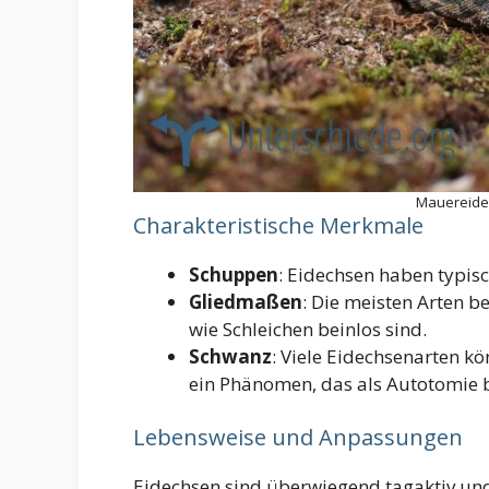
Mauereide
Charakteristische Merkmale
Schuppen
: Eidechsen haben typis
Gliedmaßen
: Die meisten Arten b
wie Schleichen beinlos sind.
Schwanz
: Viele Eidechsenarten k
ein Phänomen, das als Autotomie b
Lebensweise und Anpassungen
Eidechsen sind überwiegend tagaktiv un