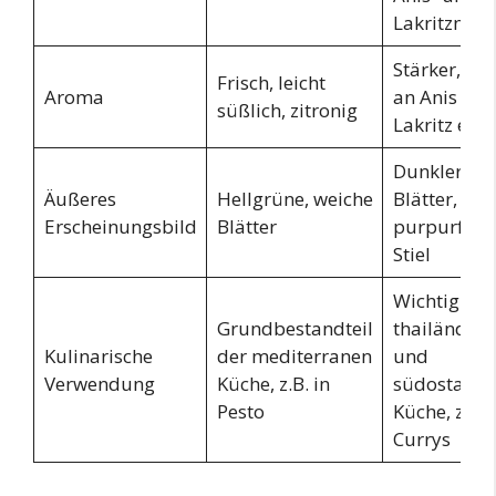
Lakritznote
Stärker, wür
Frisch, leicht
Aroma
an Anis un
süßlich, zitronig
Lakritz eri
Dunklere, st
Äußeres
Hellgrüne, weiche
Blätter, oft 
Erscheinungsbild
Blätter
purpurfar
Stiel
Wichtig in 
Grundbestandteil
thailändisc
Kulinarische
der mediterranen
und
Verwendung
Küche, z.B. in
südostasiat
Pesto
Küche, z.B. 
Currys