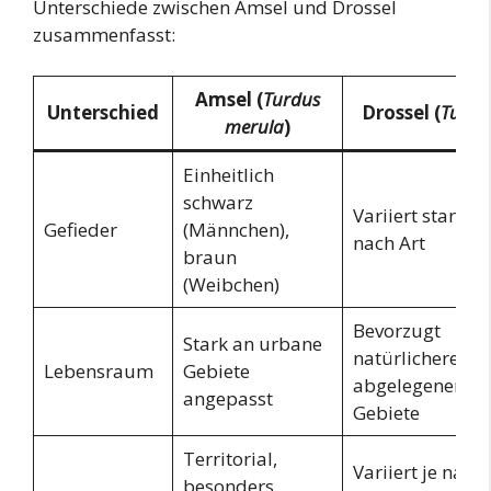
Unterschiede zwischen Amsel und Drossel
zusammenfasst:
Amsel (
Turdus
Unterschied
Drossel (
Turdi
merula
)
Einheitlich
schwarz
Variiert stark je
Gefieder
(Männchen),
nach Art
braun
(Weibchen)
Bevorzugt
Stark an urbane
natürlichere,
Lebensraum
Gebiete
abgelegenere
angepasst
Gebiete
Territorial,
Variiert je nach 
besonders