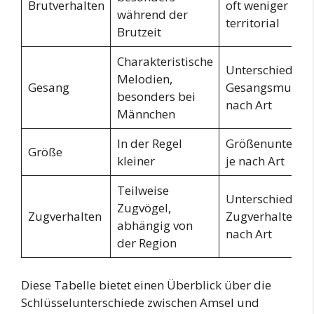
Brutverhalten
oft weniger
während der
territorial
Brutzeit
Charakteristische
Unterschiedlich
Melodien,
Gesang
Gesangsmuster 
besonders bei
nach Art
Männchen
In der Regel
Größenuntersch
Größe
kleiner
je nach Art
Teilweise
Unterschiedlich
Zugvögel,
Zugverhalten
Zugverhalten je
abhängig von
nach Art
der Region
Diese Tabelle bietet einen Überblick über die
Schlüsselunterschiede zwischen Amsel und