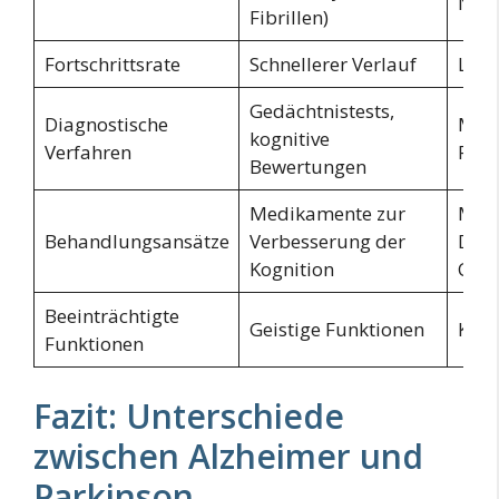
Nerv
Fibrillen)
Fortschrittsrate
Schnellerer Verlauf
Lang
Gedächtnistests,
Diagnostische
Moto
kognitive
Verfahren
Reak
Bewertungen
Medikamente zur
Medi
Behandlungsansätze
Verbesserung der
Dopa
Kognition
Chir
Beeinträchtigte
Geistige Funktionen
Körp
Funktionen
Fazit: Unterschiede
zwischen Alzheimer und
Parkinson